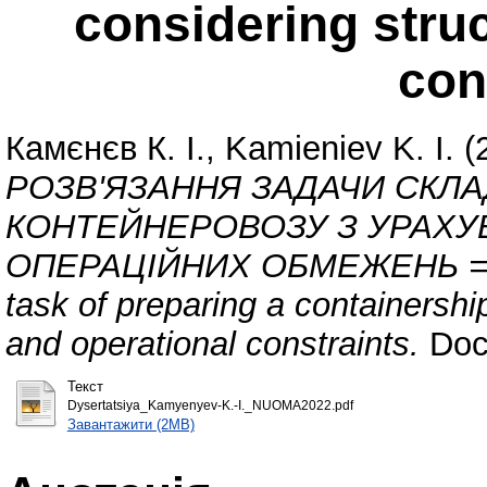
considering struc
con
Камєнєв К. І., Kamieniev K. I.
(
РОЗВ'ЯЗАННЯ ЗАДАЧИ СКЛ
КОНТЕЙНЕРОВОЗУ З УРАХУ
ОПЕРАЦІЙНИХ ОБМЕЖЕНЬ = Met
task of preparing a containershi
and operational constraints.
Doct
Текст
Dysertatsiya_Kamyenyev-K.-I._NUOMA2022.pdf
Завантажити (2MB)