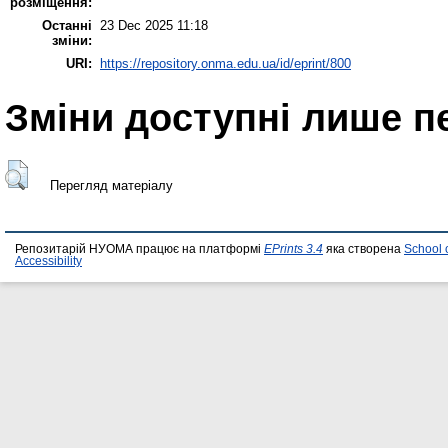
розміщення:
Останні
23 Dec 2025 11:18
зміни:
URI:
https://repository.onma.edu.ua/id/eprint/800
Зміни доступні лише п
Перегляд матеріалу
Репозитарій НУОМА працює на платформі
EPrints 3.4
яка створена
School 
Accessibility