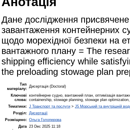
Анотація
Дане дослідження присвячене
завантаження контейнерних с
щодо морехідної безпеки на ет
вантажного плану = The researc
shipping efficiency while satisfy
the preloading stowage plan pre
Тип
Дисертація (Doctoral)
матеріалу:
Ключові
контейнерне судно, вантажний план, оптимізація вантаж
слова:
containership, stowage planning, stowage plan optimizatio
Тематики:
J Транспорт та послуги
>
J5 Морський та внутрішній вод
Розділ:
Дисертації
Розміщено:
Ольга Голоперова
Дата
23 Dec 2025 11:18