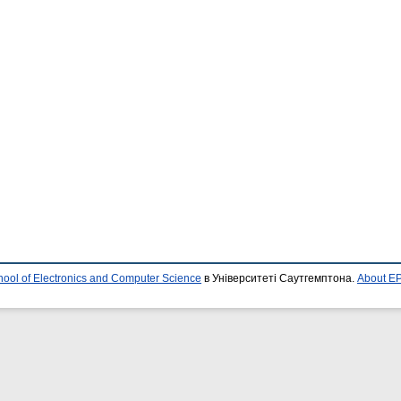
hool of Electronics and Computer Science
в Університеті Саутгемптона.
About EP