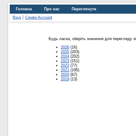
Головна
Про нас
Переглянути
Вхід
Create Account
Будь ласка, оберіть значення для перегляду з
2026
(16)
2025
(203)
2024
(202)
2023
(151)
2022
(77)
2021
(195)
2020
(67)
2019
(13)