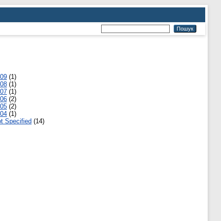
09
(1)
08
(1)
07
(1)
06
(2)
05
(2)
04
(1)
t Specified
(14)