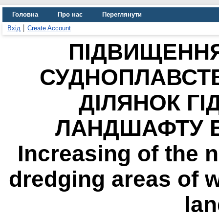
Головна
Про нас
Переглянути
Вхід
Create Account
ПІДВИЩЕННЯ
СУДНОПЛАВСТ
ДІЛЯНОК ГІ
ЛАНДШАФТУ В
Increasing of the n
dredging areas of 
la