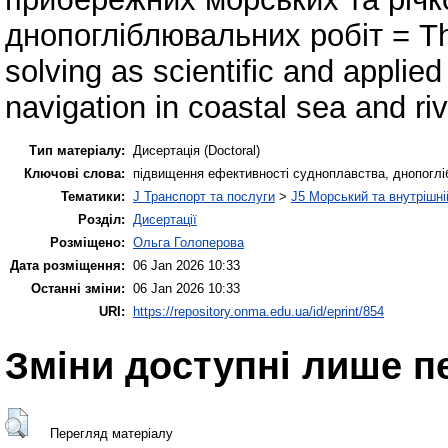
днопогліблювальних робіт = The
solving as scientific and applied
navigation in coastal sea and ri
Тип матеріалу:
Дисертація (Doctoral)
Ключові слова:
підвищення ефективності судноплавства, днопогліб
Тематики:
J Транспорт та послуги
>
J5 Морський та внутрішні
Розділ:
Дисертації
Розміщено:
Ольга Голоперова
Дата розміщення:
06 Jan 2026 10:33
Останні зміни:
06 Jan 2026 10:33
URI:
https://repository.onma.edu.ua/id/eprint/854
Зміни доступні лише п
Перегляд матеріалу