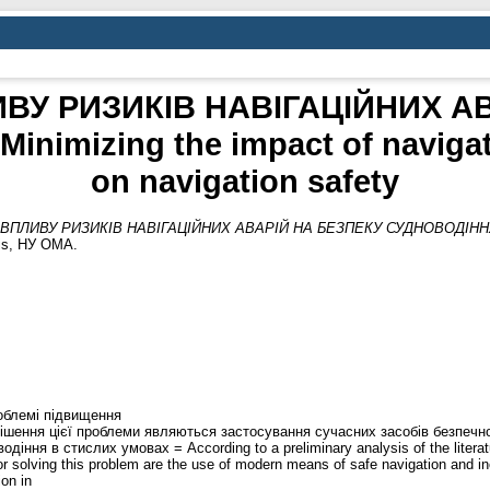
ИВУ РИЗИКІВ НАВІГАЦІЙНИХ А
imizing the impact of navigati
on navigation safety
ВПЛИВУ РИЗИКІВ НАВІГАЦІЙНИХ АВАРІЙ НА БЕЗПЕКУ СУДНОВОДІННЯ = Mi
sis, НУ ОМА.
роблемі підвищення
ішення цієї проблеми являються застосування сучасних засобів безпечно
іння в стислих умовах = According to a preliminary analysis of the literat
for solving this problem are the use of modern means of safe navigation and i
ion in