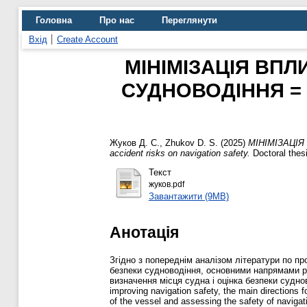
Головна
Про нас
Переглянути
Вхід
Create Account
МІНІМІЗАЦІЯ ВПЛ
СУДНОВОДІННЯ = Min
Жуков Д. С., Zhukov D. S.
(2025)
МІНІМІЗАЦІЯ 
accident risks on navigation safety.
Doctoral the
Текст
жуков.pdf
Завантажити (9MB)
Анотація
Згідно з попереднім аналізом літератури по п
безпеки судноводіння, основними напрямами р
визначення місця судна і оцінка безпеки судновод
improving navigation safety, the main directions 
of the vessel and assessing the safety of navigat