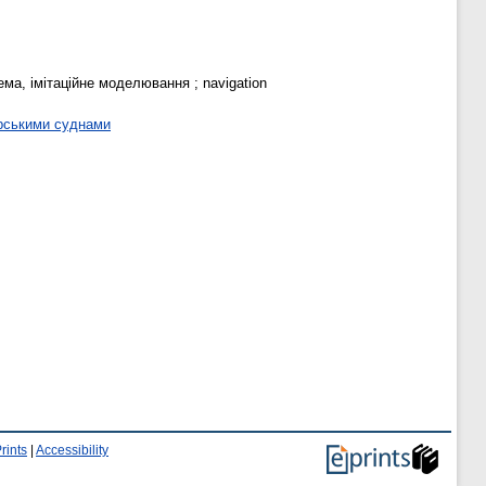
ема, імітаційне моделювання ; navigation
орськими суднами
rints
|
Accessibility