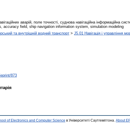
авігаційних аварій, поле точності, суднова навігаційна інформаційна сист
ks, accuracy field, ship navigation information system, simulation modeling
рський та внутрішній водний транспорт
>
J5.01 Навігація і управління м
/eprint/873
тарія
hool of Electronics and Computer Science
в Університеті Саутгемптона.
About EP