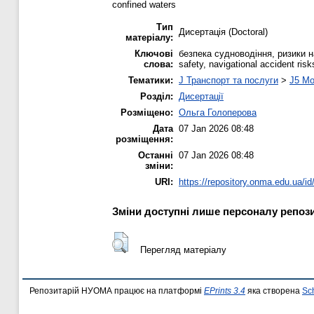
confined waters
Тип
Дисертація (Doctoral)
матеріалу:
Ключові
безпека судноводіння, ризики н
слова:
safety, navigational accident ris
Тематики:
J Транспорт та послуги
>
J5 Мо
Розділ:
Дисертації
Розміщено:
Ольга Голоперова
Дата
07 Jan 2026 08:48
розміщення:
Останні
07 Jan 2026 08:48
зміни:
URI:
https://repository.onma.edu.ua/id
Зміни доступні лише персоналу репози
Перегляд матеріалу
Репозитарій НУОМА працює на платформі
EPrints 3.4
яка створена
Sc