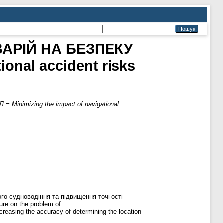
ВАРІЙ НА БЕЗПЕКУ
onal accident risks
nimizing the impact of navigational
го судноводіння та підвищення точності
ure on the problem of
ncreasing the accuracy of determining the location