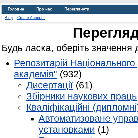
Головна
Про нас
Переглянути
Вхід
Create Account
Перегляд
Будь ласка, оберіть значення 
Репозитарій Національного
академія"
(932)
Дисертації
(61)
Збірники наукових праць
Кваліфікаційні (дипломні
Автоматизоване управ
установками
(1)